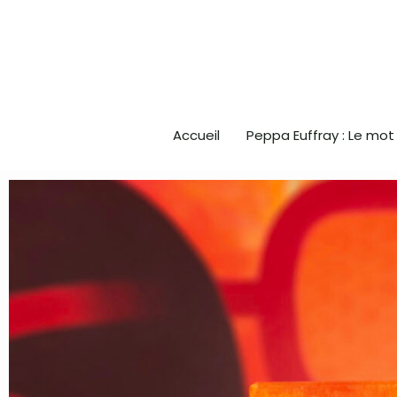
Aller
au
contenu
Accueil
Peppa Euffray : Le mot