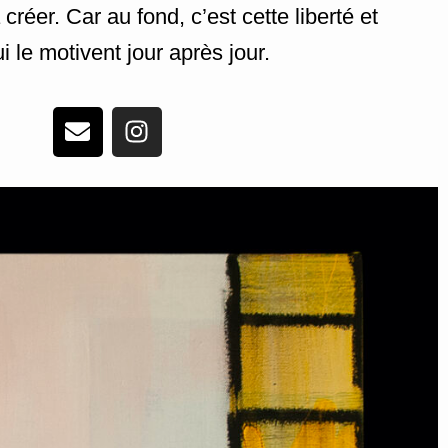
 créer. Car au fond, c’est cette liberté et
 le motivent jour après jour.
E
I
n
n
v
s
e
t
l
a
o
g
p
r
e
a
m